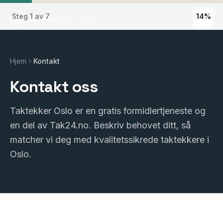
Steg
1
av
7
14
%
Taktekker Oslo
Hjem
Kontakt
Kontakt oss
Taktekker Oslo er en gratis formidlertjeneste og
en del av Tak24.no. Beskriv behovet ditt, så
matcher vi deg med kvalitetssikrede taktekkere i
Oslo.