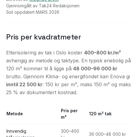
Gjennomgått av
Tak24 Redaksjonen
Sist oppdatert
MARS 2026
Pris per kvadratmeter
Etterisolering av tak i Oslo koster
400–800 kr/m²
avhengig av metode og taktype. En typisk enebolig på
120 m² kommer til å ligge på
48 000–96 000 kr
brutto. Gjennom Klima- og energifondet kan Enova gi
inntil 22 500 kr
: 150 kr per m², maks 150 m² og maks
25 % av dokumentert kostnad.
Pris per
Metode
120 m² tak
m²
Innvendig
300–400
36 000–48 000 kr