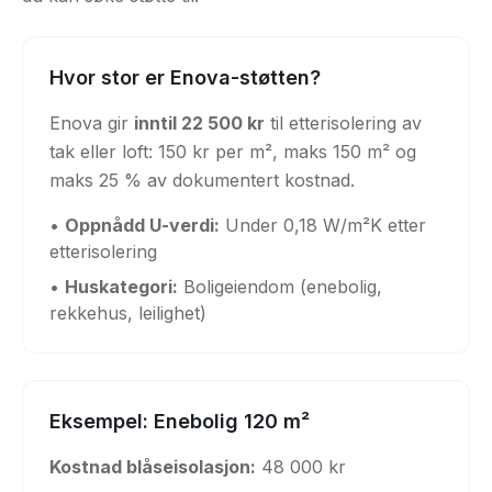
Hvor stor er Enova-støtten?
Enova gir
inntil 22 500 kr
til etterisolering av
tak eller loft: 150 kr per m², maks 150 m² og
maks 25 % av dokumentert kostnad.
•
Oppnådd U-verdi:
Under 0,18 W/m²K etter
etterisolering
•
Huskategori:
Boligeiendom (enebolig,
rekkehus, leilighet)
Eksempel: Enebolig 120 m²
Kostnad blåseisolasjon:
48 000 kr