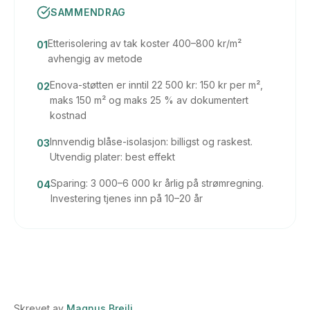
SAMMENDRAG
Etterisolering av tak koster 400–800 kr/m²
01
avhengig av metode
Enova-støtten er inntil 22 500 kr: 150 kr per m²,
02
maks 150 m² og maks 25 % av dokumentert
kostnad
Innvendig blåse-isolasjon: billigst og raskest.
03
Utvendig plater: best effekt
Sparing: 3 000–6 000 kr årlig på strømregning.
04
Investering tjenes inn på 10–20 år
Skrevet av
Magnus Breili