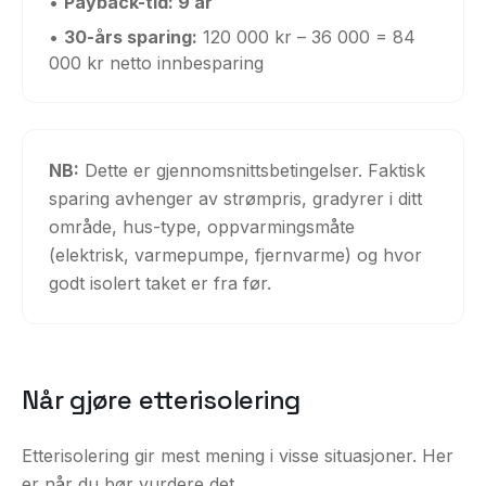
•
Payback-tid: 9 år
•
30-års sparing:
120 000 kr – 36 000 = 84
000 kr netto innbesparing
NB:
Dette er gjennomsnittsbetingelser. Faktisk
sparing avhenger av strømpris, gradyrer i ditt
område, hus-type, oppvarmingsmåte
(elektrisk, varmepumpe, fjernvarme) og hvor
godt isolert taket er fra før.
Når gjøre etterisolering
Etterisolering gir mest mening i visse situasjoner. Her
er når du bør vurdere det.