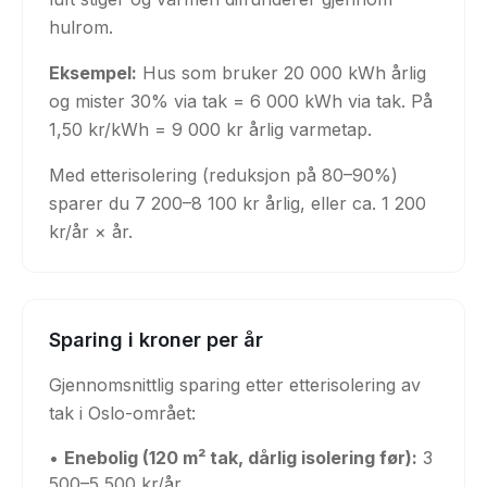
hulrom.
Eksempel:
Hus som bruker 20 000 kWh årlig
og mister 30% via tak = 6 000 kWh via tak. På
1,50 kr/kWh = 9 000 kr årlig varmetap.
Med etterisolering (reduksjon på 80–90%)
sparer du 7 200–8 100 kr årlig, eller ca. 1 200
kr/år × år.
Sparing i kroner per år
Gjennomsnittlig sparing etter etterisolering av
tak i Oslo-områet:
•
Enebolig (120 m² tak, dårlig isolering før):
3
500–5 500 kr/år