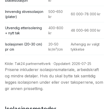
blåseisolasjon
kr
Innvendig stiveisolasjon
500–650
60 000–78 000 kr
(plater)
kr
Utvendig etterisolering
400–800
48 000–96 000 kr
+ nytt tak
kr
Isolasjonen (20–30 cm)
20–50
Avhengig av valgt
pr cm
kr/m²/cm
tykkelse
Kilde:
Tak24 partnernettverk
· Oppdatert:
2026-07-25
Prisene inkluderer isolasjonsmateriale, arbeidskraft
og mindre detaljer. Hvis du skal bytte tak samtidig
legges isolasjonen under eller over taksperrene, som
gir annen prissetting.
Isolasjonsmetoder