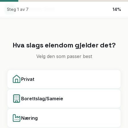
Taktekker Oslo
Steg
1
av
7
14
%
Hva slags eiendom gjelder det?
Velg den som passer best
Privat
Borettslag/Sameie
Næring