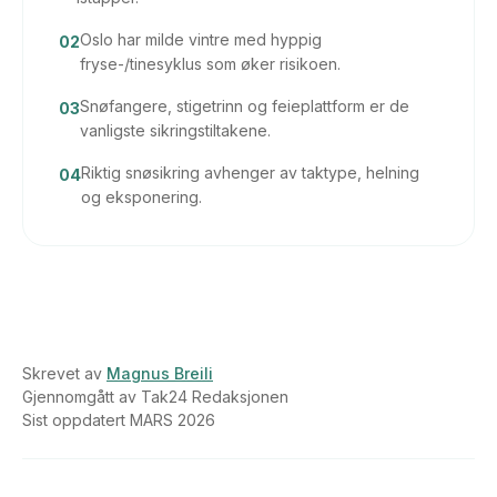
Oslo har milde vintre med hyppig
02
fryse-/tinesyklus som øker risikoen.
Snøfangere, stigetrinn og feieplattform er de
03
vanligste sikringstiltakene.
Riktig snøsikring avhenger av taktype, helning
04
og eksponering.
Skrevet av
Magnus Breili
Gjennomgått av
Tak24 Redaksjonen
Sist oppdatert
MARS 2026