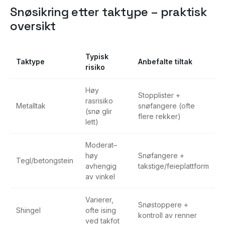
Snøsikring etter taktype – praktisk
oversikt
Typisk
Taktype
Anbefalte tiltak
risiko
Høy
Stopplister +
rasrisiko
Metalltak
snøfangere (ofte
(snø glir
flere rekker)
lett)
Moderat–
høy
Snøfangere +
Tegl/betongstein
avhengig
takstige/feieplattform
av vinkel
Varierer,
Snøstoppere +
Shingel
ofte ising
kontroll av renner
ved takfot