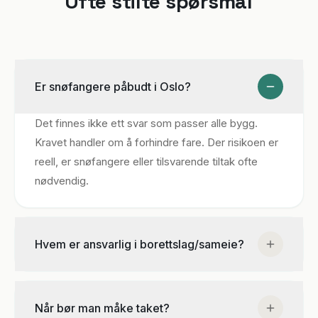
Ofte stilte spørsmål
Er snøfangere påbudt i Oslo?
Det finnes ikke ett svar som passer alle bygg.
Kravet handler om å forhindre fare. Der risikoen er
reell, er snøfangere eller tilsvarende tiltak ofte
nødvendig.
Hvem er ansvarlig i borettslag/sameie?
Styret forvalter fellesareal og har ansvar for
tiltak/rutiner. Det kan også være avtaler med
Når bør man måke taket?