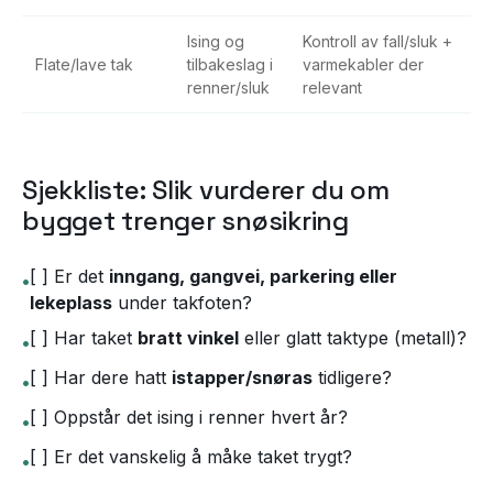
Ising og
Kontroll av fall/sluk +
Flate/lave tak
tilbakeslag i
varmekabler der
renner/sluk
relevant
Sjekkliste: Slik vurderer du om
bygget trenger snøsikring
[ ] Er det
inngang, gangvei, parkering eller
•
lekeplass
under takfoten?
[ ] Har taket
bratt vinkel
eller glatt taktype (metall)?
•
[ ] Har dere hatt
istapper/snøras
tidligere?
•
[ ] Oppstår det ising i renner hvert år?
•
[ ] Er det vanskelig å måke taket trygt?
•