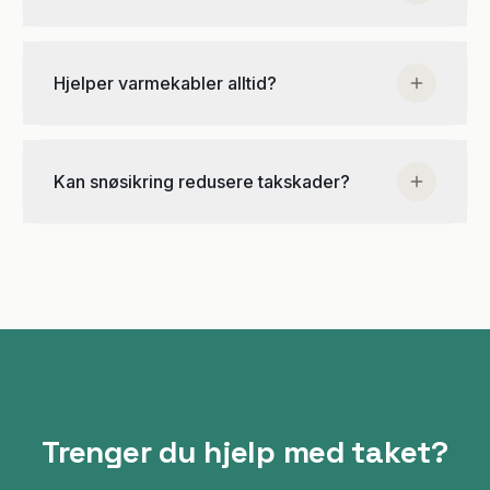
drift/leverandør, men ansvaret bør være tydelig.
Når snølasten blir stor eller når mildvær/ising
skaper rasfare. Ved gjentakende behov bør dere
Hjelper varmekabler alltid?
vurdere fastmontert snøsikring.
De kan hjelpe ved ising i renner, men bør
kombineres med rens, riktig fall og vurdering av
Kan snøsikring redusere takskader?
loftsventilasjon. Feil bruk kan gi mer smeltevann og
større ising.
Ja, indirekte. Når snø og is kontrolleres, reduserer
du risiko for vanninntrenging ved takfot, beslag og
renner.
Trenger du hjelp med taket?