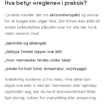
Hva betyr «reglene» i praksis?
I praksis handler det om
aktsomhetsplikt
og ansvar
for at bygget ikke utgjør fare. Det finnes ikke alltid ett
enkelt «påbudt/ikke påbudt»-svar for alle tak, fordi
risiko varierer med:
takvinkel og taklengde
•
taktype (metall slipper snø lett)
•
hvor mennesker ferdes under taket
•
lokale forhold (vind, temperatur, sol/skygge)
•
Snøsikring vurderes ut fra risiko. Hvis taket kan
slippe snø eller is ned der mennesker eller kjøretøy
oppholder seg, bør du ha et dokumenterbart tiltak:
fast sikring, rutiner for snørydding eller avsperring.