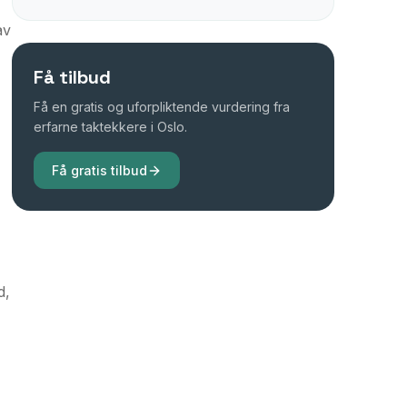
av
Få tilbud
Få en gratis og uforpliktende vurdering fra
erfarne taktekkere i Oslo.
Få gratis tilbud
d,