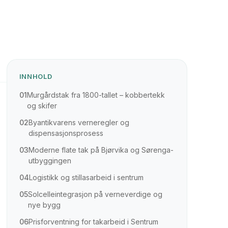
INNHOLD
01
Murgårdstak fra 1800-tallet – kobbertekk
og skifer
02
Byantikvarens verneregler og
dispensasjonsprosess
03
Moderne flate tak på Bjørvika og Sørenga-
utbyggingen
04
Logistikk og stillasarbeid i sentrum
05
Solcelleintegrasjon på verneverdige og
nye bygg
06
Prisforventning for takarbeid i Sentrum