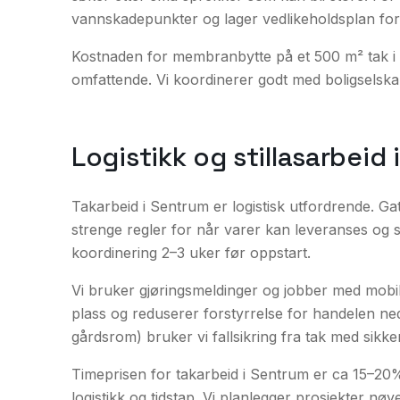
vannskadepunkter og lager vedlikeholdsplan fo
Kostnaden for membranbytte på et 500 m² tak i 
omfattende. Vi koordinerer godt med boligselsk
Logistikk og stillasarbeid
Takarbeid i Sentrum er logistisk utfordrende. G
strenge regler for når varer kan leveranses og st
koordinering 2–3 uker før oppstart.
Vi bruker gjøringsmeldinger og jobber med mobil
plass og reduserer forstyrrelse for handelen ned
gårdsrom) bruker vi fallsikring fra tak med sikk
Timeprisen for takarbeid i Sentrum er ca 15–20
logistikk og tidstap. Vi planlegger prosjekter n