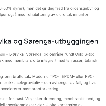
30–50% dyrer), men det gir deg fred fra ordensgebyr og
hjelper også med
rehabilitering av eldre tak
innenfor
rvika og Sørenga-utbyggingen
hus – Bjørvika, Sørenga, og område rundt Oslo S-tog
 tak med membran, ofte integrert med terrasser, teknisk
tegi enn bratte tak. Moderne TPO-, EPDM- eller PVC-
 ikke selvgravitativ – den avhenger av fall, og hvis
m accelererer membranforverring.
pesielt før høst. Vi sjekker drenering, membrantilstand, og
eilighetskomplekser gjør vi ofte kartlegging av