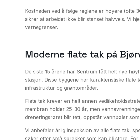
Kostnaden ved å følge reglene er høyere (ofte 
sikrer at arbeidet ikke blir stanset halvveis. Vi 
vernegrenser.
Moderne flate tak på Bjø
De siste 15 årene har Sentrum fått helt nye høy
stasjon. Disse byggene har karakteristiske flate
infrastruktur og grøntområder.
Flate tak krever en helt annen vedlikeholdsstra
membran holder 25–30 år, men vannavrenningen er
dreneringsrøret blir tett, oppstår vannpøler so
Vi anbefaler årlig inspeksjon av alle flate tak, s
søker etter små sprekker som kan bli store. For l