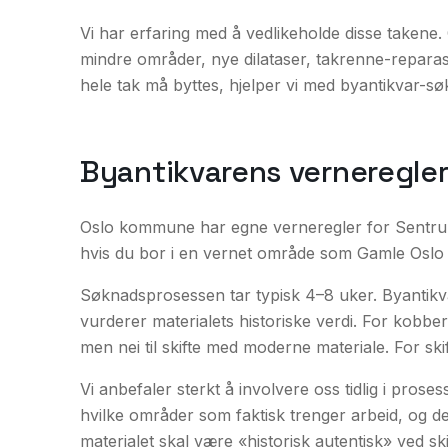
Vi har erfaring med å vedlikeholde disse takene.
mindre områder, nye dilataser, takrenne-reparasj
hele tak må byttes, hjelper vi med byantikvar-sø
Byantikvarens verneregle
Oslo kommune har egne verneregler for Sent
hvis du bor i en vernet område som Gamle Oslo
Søknadsprosessen tar typisk 4–8 uker. Byantikva
vurderer materialets historiske verdi. For kobberte
men nei til skifte med moderne materiale. For skif
Vi anbefaler sterkt å involvere oss tidlig i pros
hvilke områder som faktisk trenger arbeid, og d
materialet skal være «historisk autentisk» ved s