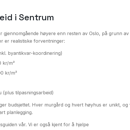
beid i Sentrum
 er gjennomgående høyere enn resten av Oslo, på grunn av
r er realistiske forventninger:
kl. byantikvar-koordinering)
 kr/m²
0 kr/m²
(plus tilpasningsarbeid)
nleger budsjettet. Hver murgård og hvert høyhus er unikt, og 
rt planlegging.
isguiden
vår. Vi er også kjent for å hjelpe