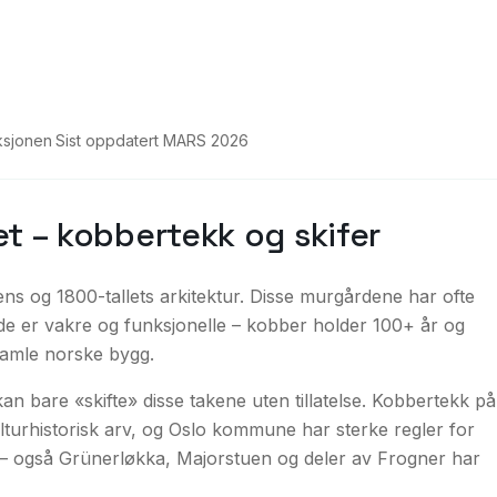
ksjonen
·
Sist oppdatert
MARS 2026
et – kobbertekk og skifer
s og 1800-tallets arkitektur. Disse murgårdene har ofte
åde er vakre og funksjonelle – kobber holder 100+ år og
 gamle norske bygg.
an bare «skifte» disse takene uten tillatelse. Kobbertekk på
lturhistorisk arv, og Oslo kommune har sterke regler for
um – også Grünerløkka, Majorstuen og deler av Frogner har