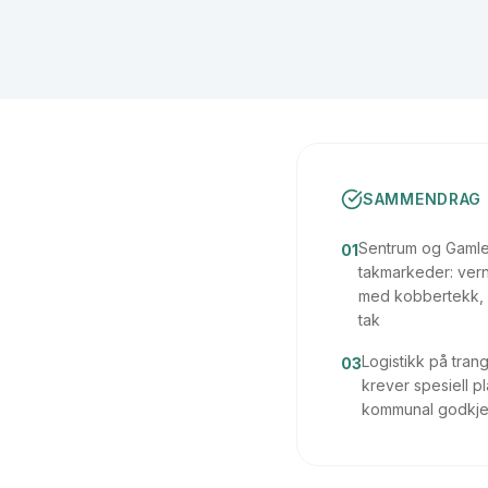
SAMMENDRAG
Sentrum og Gamle 
01
takmarkeder: ver
med kobbertekk, 
tak
Logistikk på tran
03
krever spesiell p
kommunal godkje