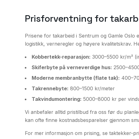
Prisforventning for takar
Prisene for takarbeid i Sentrum og Gamle Oslo
logistikk, verneregler og høyere kvalitetskrav. He
Kobbertekk-reparasjon:
3000–5500 kr/m² (in
Skiferbyte på verneverdige hus:
2500–4500
Moderne membranbytte (flate tak):
400–70
Takrennebyte:
800–1500 kr/meter
Takvindumontering:
5000–8000 kr per vindu 
Vi anbefaler alltid pristilbud fra oss før du pla
kan ofte finne kostnadsbesparelser gjennom sma
For mer informasjon om prising, se
taktekker-pr