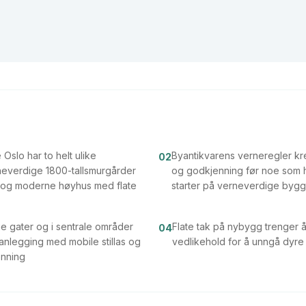
Oslo har to helt ulike
Byantikvarens verneregler k
02
neverdige 1800-tallsmurgårder
og godkjenning før noe som h
og moderne høyhus med flate
starter på verneverdige bygg
ge gater og i sentrale områder
Flate tak på nybygg trenger å
04
lanlegging med mobile stillas og
vedlikehold for å unngå dyr
nning