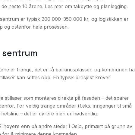
r de neste 10 årene. Les mer om
takbytte
og planlegging.
sentrum er typisk 200 000–350 000 kr, og logistikken er
ap og ostenfor hele prosessen.
 i sentrum
atene er trange, det er få parkingsplasser, og kommunen ha
illaser kan settes opp. En typisk prosjekt krever
e stillaser som monteres direkte på fasaden – det sparer
enfor. For veldig trange områder (f.eks. innganger til små
erhetsline – det er dyrere men er nødvendig.
% høyere enn på andre steder i Oslo, primært på grunn av
øye for å minimere denne kostnaden.