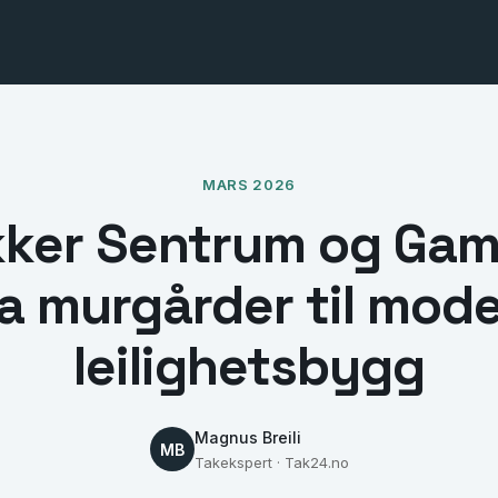
MARS 2026
ker Sentrum og Gam
ra murgårder til mod
leilighetsbygg
Magnus Breili
MB
Takekspert · Tak24.no