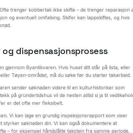
 Ofte trenger kobbertak ikke skifte – de trenger reparasjon 
on og eventuell omfalsing. Skifer kan lappskiftes, og hvis
knad.
r og dispensasjonsprosess
rum gjennom
Byantikvaren
. Hvis huset ditt står på lista, eller
 eller Tøyen-området, må du søke
før
du starter takarbeid.
ren sender søknaden videre til en kulturhistoriker som
kk på gründertidshus vil de nesten alltid si ja til vedlikehol
er er det ofte mer fleksibelt.
essen. Vi kan lage en grundig inspeksjonsrapport som viser
et styrker søknaden din. Vi kan også dokumentere at
kifte – for eksempel håndslåtte takstein fra samme periode.