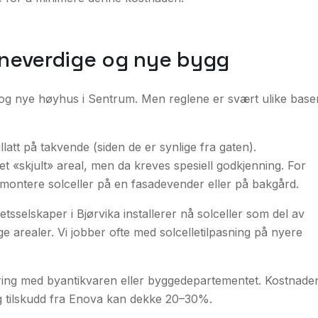
rneverdige og nye bygg
og nye høyhus i Sentrum. Men reglene er svært ulike base
illatt på takvende (siden de er synlige fra gaten).
et «skjult» areal, men da kreves spesiell godkjenning. For
montere solceller på en fasadevender eller på bakgård.
hetsselskaper i Bjørvika installerer nå solceller som del av
ge arealer. Vi jobber ofte med
solcelletilpasning
på nyere
nering med byantikvaren eller byggedepartementet. Kostnade
og tilskudd fra Enova kan dekke 20–30%.