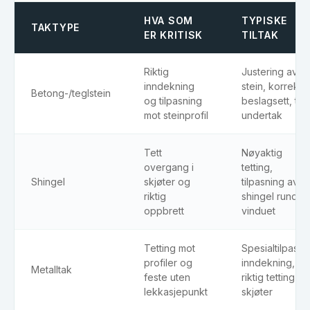
HVA SOM
TYPISKE
TAKTYPE
ER KRITISK
TILTAK
Riktig
Justering av
inndekning
stein, korrekt
Betong-/teglstein
og tilpasning
beslagsett, tett
mot steinprofil
undertak
Tett
Nøyaktig
overgang i
tetting,
Shingel
skjøter og
tilpasning av
riktig
shingel rundt
oppbrett
vinduet
Tetting mot
Spesialtilpasse
profiler og
inndekning,
Metalltak
feste uten
riktig tetting i
lekkasjepunkt
skjøter