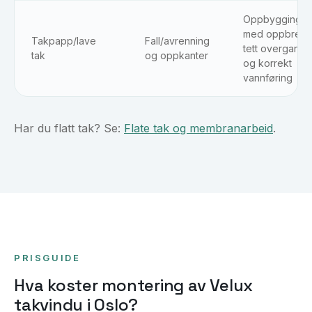
Oppbygging
med oppbrett,
Takpapp/lave
Fall/avrenning
tett overgang
tak
og oppkanter
og korrekt
vannføring
Har du flatt tak? Se:
Flate tak og membranarbeid
.
PRISGUIDE
Hva koster montering av Velux
takvindu i Oslo?